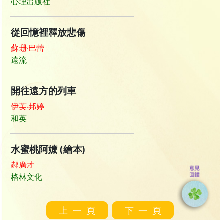
心理出版社
從回憶裡釋放悲傷
蘇珊‧巴蕾
遠流
開往遠方的列車
伊芙‧邦婷
和英
水蜜桃阿嬤 (繪本)
郝廣才
格林文化
上一頁
下一頁