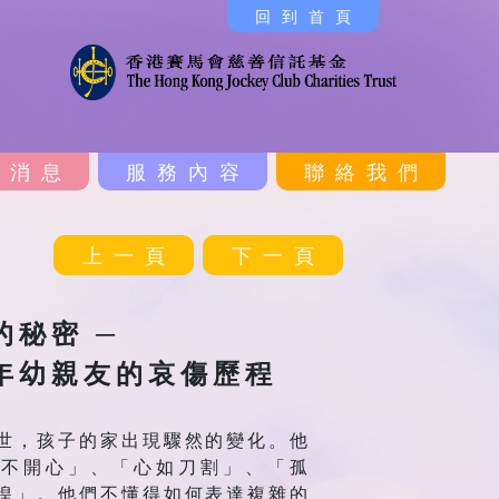
回到首頁
新消息
服務內容
聯絡我們
上一頁
下一頁
的秘密 ─
年幼親友的哀傷歷程
世，孩子的家出現驟然的變化。他
「不開心」、「心如刀割」、「孤
惶」。他們不懂得如何表達複雜的