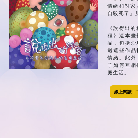
情緒和對家
自殺死了」
《說得出的
程》這本畫
品，包括沙
過這些作品
情緒。此外
子如何互相
庭生活。
線上閱讀
|