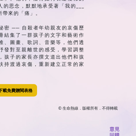
人的思念，默默地承受著「我的___
所帶來的「痛」。
秘密 ── 自殺者年幼親友的哀傷歷
冊結集了一群孩子的文字和藝術作
堆、圖畫、歌詞、音樂等，他們透
抒發對至親離世的感受，學習調整
，孩子的家長亦撰文道出他們和孩
扶持渡過哀傷，重新建立正常的家
下載免費贈閱表格
© 生命熱線．版權所有．不得轉載