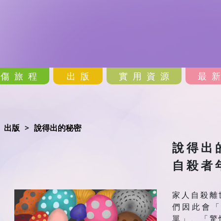
哀傷旅程
出版
實用資源
最
出版
說得出的秘密
說得出
自殺者
家人自殺離
們因此會
單」、「驚