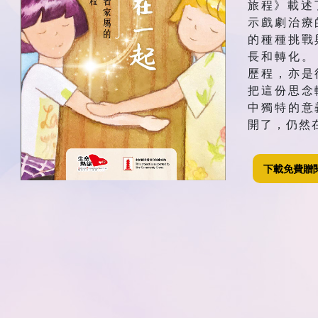
旅程》載述
示戲劇治療
的種種挑戰
長和轉化。
歷程，亦是
把這份思念
中獨特的意
開了，仍然
下載免費贈