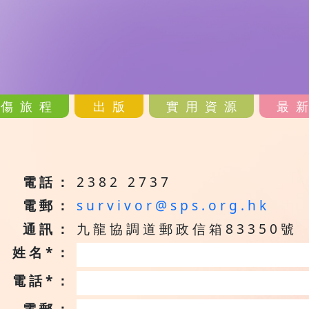
哀傷旅程
出版
實用資源
最
電話：
2382 2737
電郵：
survivor@sps.org.hk
通訊：
九龍協調道郵政信箱83350號
姓名*：
電話*：
電郵：