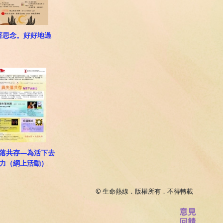
著思念。好好地過
落共存—為活下去
力（網上活動）
© 生命熱線．版權所有．不得轉載