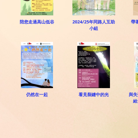
陪您走過高山低谷
2024/25年同路人互助
帶
小組
仍然在一起
看見裂縫中的光
與失
給