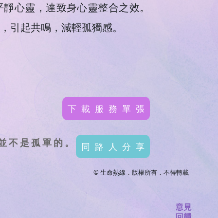
平靜心靈，達致身心靈整合之效。
，引起共鳴，減輕孤獨感。
下載服務單張
並不是孤單的。
同路人分享
© 生命熱線．版權所有．不得轉載