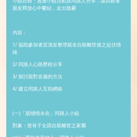
小組目標：透過小組活動及同路人分享，讓自殺者
陪您走過高山低谷
親友釋放心中鬱結，走出陰霾
內容：
1/ 協助參加者宣洩並整理親友自殺離世後之起伏情
緒
2/ 同路人心路歷程分享
2024/25年同路人互助
小組
3/ 探討面對哀傷的方法
4/ 建立同路人互助網絡
(一)「舐犢情永在」同路人小組
對象：曾有子女因自殺離世之家屬
帶著思念。好好地過