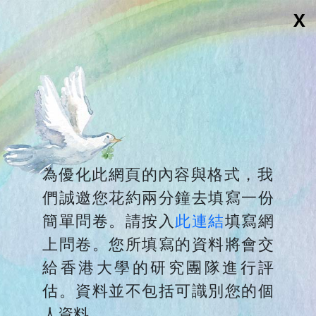
X
服務內容
聯絡我們
為優化此網頁的內容與格式，我
們誠邀您花約兩分鐘去填寫一份
簡單問卷。請按入
此連結
填寫網
上問卷。您所填寫的資料將會交
給香港大學的研究團隊進行評
估。資料並不包括可識別您的個
人資料。